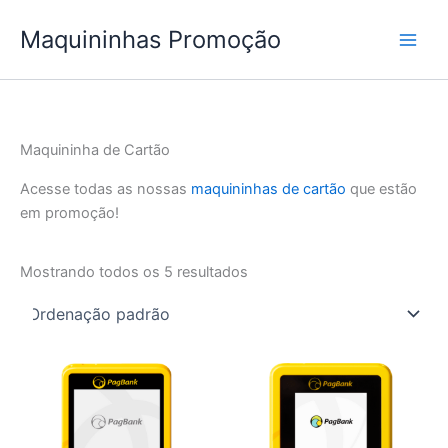
Ir
Maquininhas Promoção
para
o
conteúdo
Maquininha de Cartão
Acesse todas as nossas
maquininhas de cartão
que estão
em promoção!
Mostrando todos os 5 resultados